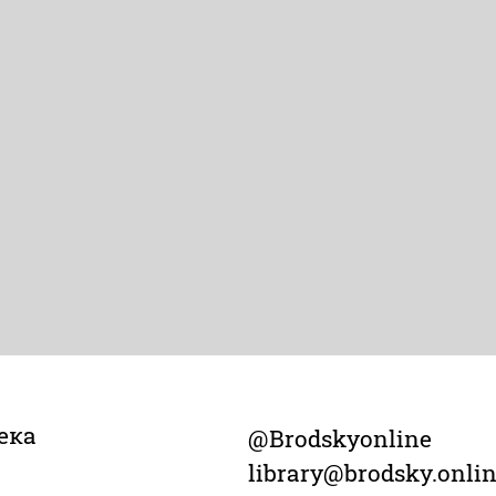
ека
@Brodskyonline
library@brodsky.onli