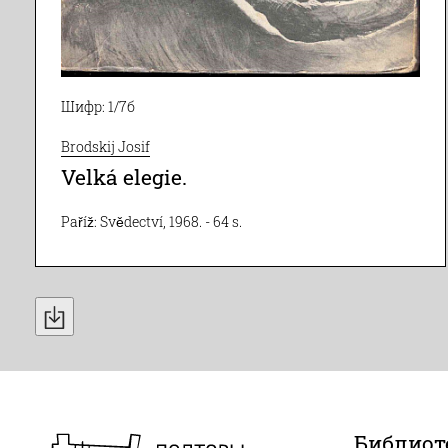
Шифр: 1/7б
Brodskij Josif
Velká elegie.
Paříž: Svědectví, 1968. - 64 s.
Библиот