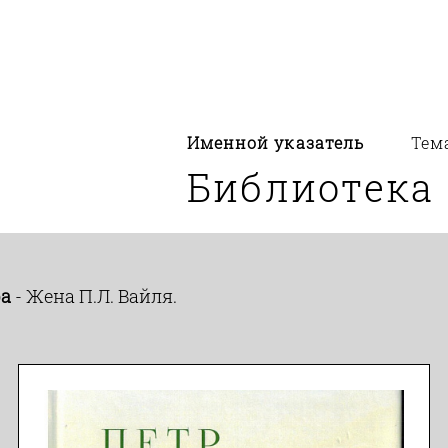
Именной указатель
Тем
Библиотека
ра
- Жена П.Л. Вайля.