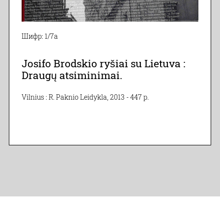
Шифр: 1/7а
Josifo Brodskio ryšiai su Lietuva :
Draugų atsiminimai.
Vilnius : R. Paknio Leidykla, 2013 - 447 p.