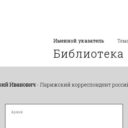
Именной указатель
Тем
Библиотека
рий Иванович
- Парижский корреспондент россий
Архив