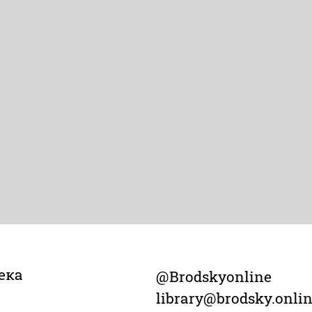
ека
@Brodskyonline
library@brodsky.onli